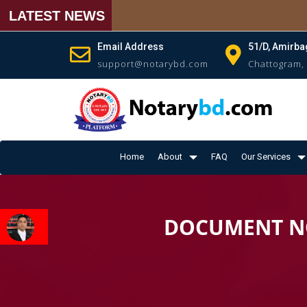
LATEST NEWS
Email Address
51/D, Amirba
support@notarybd.com
Chattogram,
Home
About
FAQ
Our Services
DOCUMENT NO