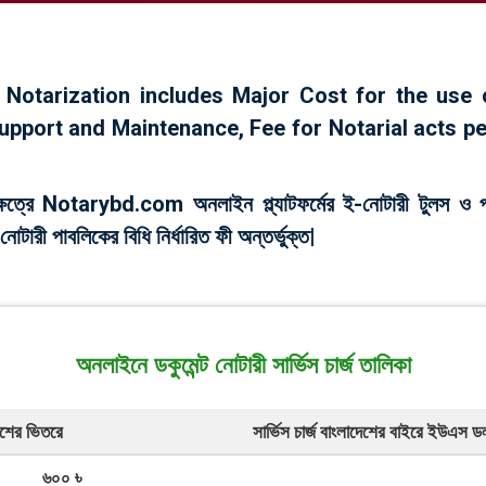
Notarization includes Major Cost for the use 
upport and Maintenance, Fee for Notarial acts pe
ষেত্রে Notarybd.com অনলাইন প্ল্যাটফ‍‍র্মের ই-নোটারী টুলস ও প্রযু
নোটারী পাবলিকের বিধি নি‍র্ধারিত ফী অন্তর্ভুক্ত|
অনলাইনে ডকুমেন্ট নোটারী সা‍র্ভিস চ‍া‍র্জ তালিকা
াদেশের ভিতরে
সা‍র্ভিস চা‍র্জ বাংলাদেশের বাইরে ইউএস ড
৬০০ ৳