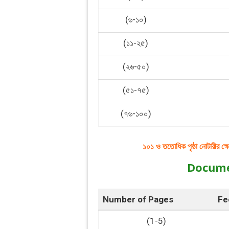
(৬-১০)
(১১-২৫)
(২৬-৫০)
(৫১-৭৫)
(৭৬-১০০)
১০১ ও ততোধিক প‍ৃষ্ঠা নোটারীর ক্ষে
Docume
Number of Pages
Fe
(1-5)