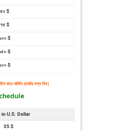
৫০ $
৭৫ $
১০০ $
১৫০ $
২০০ $
ল করে সা‍র্ভিস চা‍র্জের তথ্য নিন|
chedule
in U.S. Dollar
35 $