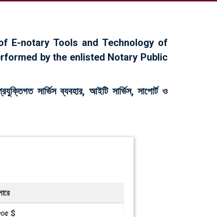
of E-notary Tools and Technology of
rformed by the enlisted Notary Public
ক্তিগত সা‍র্ভিস ব্যবহার, আইটি সা‍র্ভিস, সাপো‍র্ট ও
লারে
৩৫ $