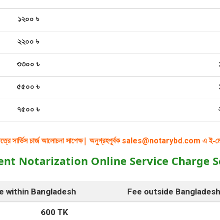
১২০০ ৳
২২০০ ৳
৩৩০০ ৳
৫৫০০ ৳
৭৫০০ ৳
ত্রে সা‍র্ভিস চা‍র্জ আলোচনা সাপেক্ষ| অনুগ্রহপূ‍র্বক
এ ই-মেই
sales@notarybd.com
nt Notarization Online Service Charge S
e within Bangladesh
Fee outside Bangladesh 
600 TK