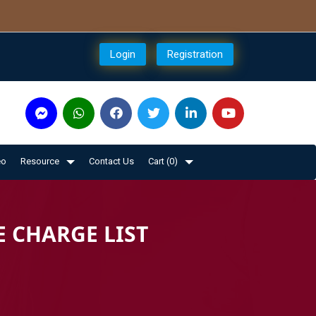
Login
Registration
eo
Resource
Contact Us
Cart (
0
)
 CHARGE LIST