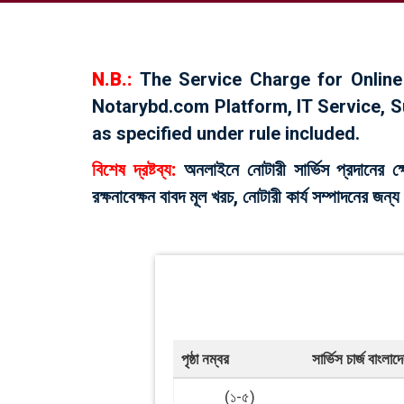
N.B.:
The Service Charge for Online 
Notarybd.com Platform, IT Service, S
as specified under rule included.
বিশেষ দ্রষ্টব্য:
অনলাইনে নোটারী সা‍র্ভিস প্রদানের ক্
রক্ষনাবেক্ষন বাবদ মূল খরচ, নোটারী কা‍র্য সম্পাদনের জন্য 
প‍ৃষ্ঠা নম্বর
সা‍র্ভিস চা‍র্জ বাংল
(১-৫)